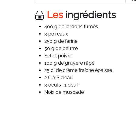
Les
ingrédients
400 g de lardons fumés
3 poireaux
250 g de farine
50 g de beurre
Sel et poivre
100 g de gruyère râpé
25 cl de crème fraîche épaisse
2 C à S d'eau
3 oeufs+ 1 oeuf
Noix de muscade