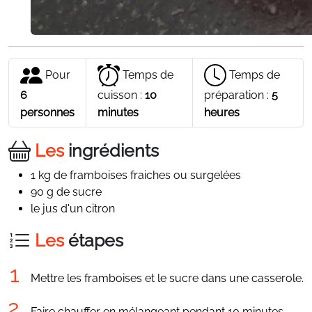
Pour
Temps de
Temps de
6
cuisson :
10
préparation :
5
personnes
minutes
heures
Les
ingrédients
1 kg de framboises fraiches ou surgelées
90 g de sucre
le jus d'un citron
Les
étapes
Mettre les framboises et le sucre dans une casserole.
Faire chauffer en mélangeant pendant 10 minutes