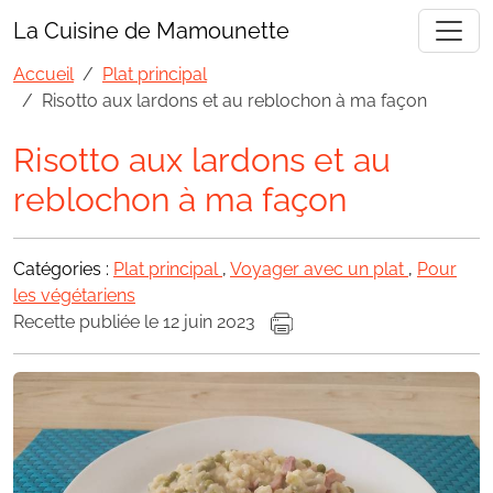
La Cuisine de Mamounette
Accueil
Plat principal
Risotto aux lardons et au reblochon à ma façon
Risotto aux lardons et au
reblochon à ma façon
Catégories :
Plat principal
,
Voyager avec un plat
,
Pour
les végétariens
Recette publiée le 12 juin 2023