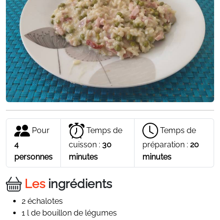
Pour
Temps de
Temps de
4
cuisson :
30
préparation :
20
personnes
minutes
minutes
Les
ingrédients
2 échalotes
1 l de bouillon de légumes