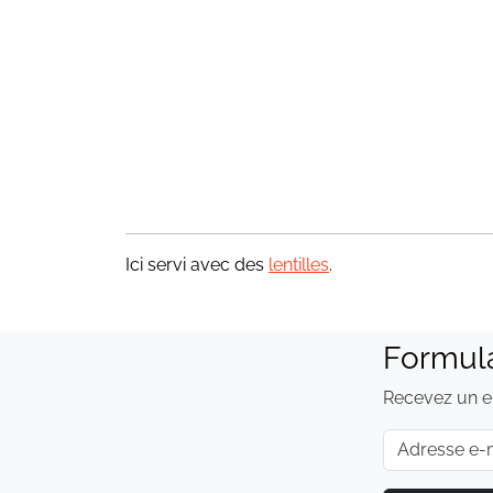
Ici servi avec des
lentilles
.
Formul
Recevez un e-
E-mail