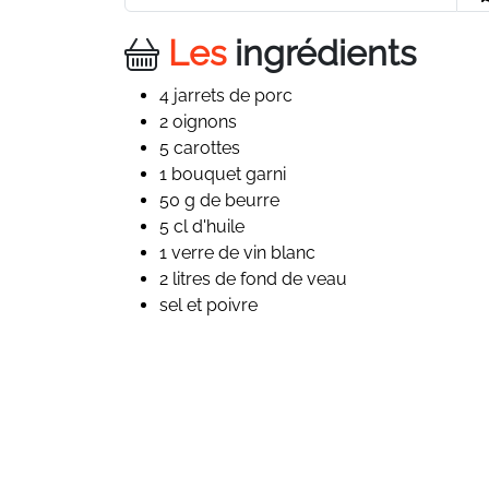
Les
ingrédients
4 jarrets de porc
2 oignons
5 carottes
1 bouquet garni
50 g de beurre
5 cl d'huile
1 verre de vin blanc
2 litres de fond de veau
sel et poivre