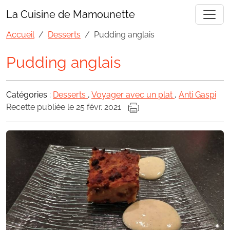
La Cuisine de Mamounette
Accueil
Desserts
Pudding anglais
Pudding anglais
Catégories :
Desserts
,
Voyager avec un plat
,
Anti Gaspi
Recette publiée le 25 févr. 2021