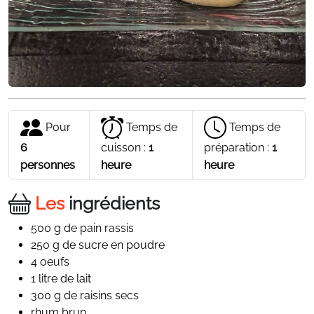
Pour
Temps de
Temps de
6
cuisson :
1
préparation :
1
personnes
heure
heure
Les
ingrédients
500 g de pain rassis
250 g de sucre en poudre
4 oeufs
1 litre de lait
300 g de raisins secs
rhum brun