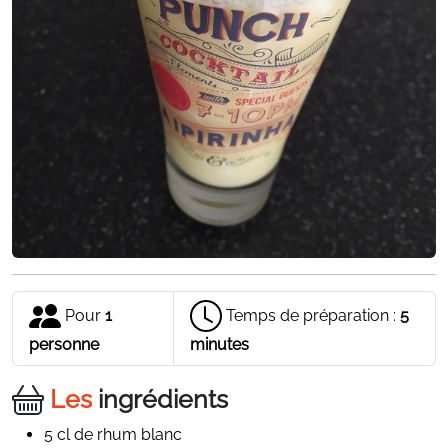
Pour
1
Temps de préparation :
5
personne
minutes
Les
ingrédients
5 cl de rhum blanc