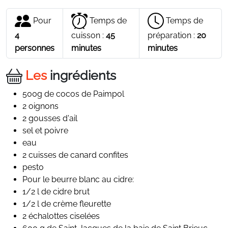
Pour
Temps de
Temps de
4
cuisson :
45
préparation :
20
personnes
minutes
minutes
Les
ingrédients
500g de cocos de Paimpol
2 oignons
2 gousses d'ail
sel et poivre
eau
2 cuisses de canard confites
pesto
Pour le beurre blanc au cidre:
1/2 l de cidre brut
1/2 l de crème fleurette
2 échalottes ciselées