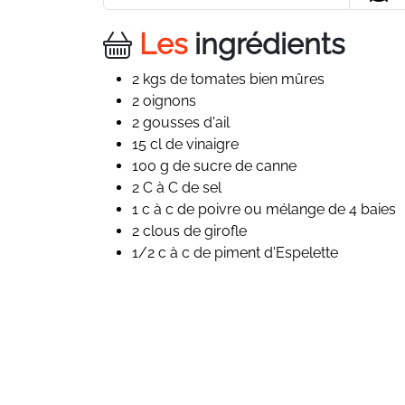
Les
ingrédients
2 kgs de tomates bien mûres
2 oignons
2 gousses d'ail
15 cl de vinaigre
100 g de sucre de canne
2 C à C de sel
1 c à c de poivre ou mélange de 4 baies
2 clous de girofle
1/2 c à c de piment d'Espelette