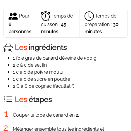
Pour
Temps de
Temps de
6
cuisson :
45
préparation :
30
personnes
minutes
minutes
Les
ingrédients
1 foie gras de canard déveiné de 500 g
2 c à c de sel fin
1 c à c de poivre moulu
1 c à c de sucre en poudre
2 C à S de cognac (facultatif)
Les
étapes
Couper le lobe de canard en 2.
Mélanger ensemble tous les ingrédients et