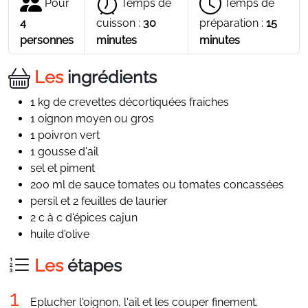
Pour
Temps de
Temps de
4
cuisson :
30
préparation :
15
personnes
minutes
minutes
Les
ingrédients
1 kg de crevettes décortiquées fraiches
1 oignon moyen ou gros
1 poivron vert
1 gousse d'ail
sel et piment
200 ml de sauce tomates ou tomates concassées
persil et 2 feuilles de laurier
2 c à c d'épices cajun
huile d'olive
Les
étapes
Eplucher l'oignon, l'ail et les couper finement.