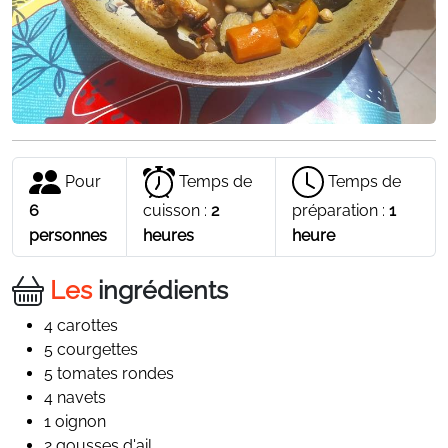
Pour
Temps de
Temps de
6
cuisson :
2
préparation :
1
personnes
heures
heure
Les
ingrédients
4 carottes
5 courgettes
5 tomates rondes
4 navets
1 oignon
2 gousses d'ail