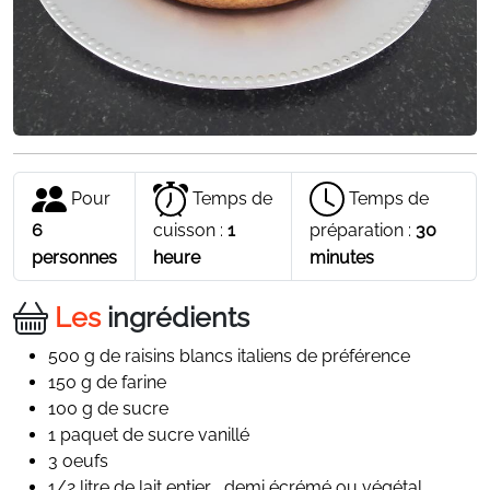
Pour
Temps de
Temps de
6
cuisson :
1
préparation :
30
personnes
heure
minutes
Les
ingrédients
500 g de raisins blancs italiens de préférence
150 g de farine
100 g de sucre
1 paquet de sucre vanillé
3 oeufs
1/2 litre de lait entier , demi écrémé ou végétal